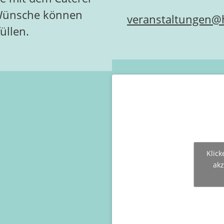
n Wünsche können
veranstaltungen@h
üllen.
Klick
akz