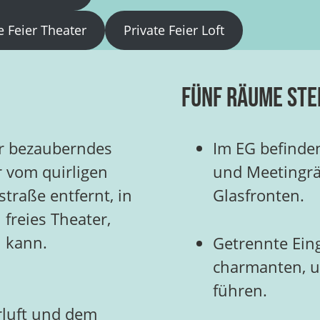
e Feier Theater
Private Feier Loft
Fünf Räume ste
r bezauberndes
Im EG befinden
r vom quirligen
und Meetingrä
traße entfernt, in
Glasfronten.
 freies Theater,
n kann.
Getrennte Eing
charmanten, u
führen.
rluft und dem