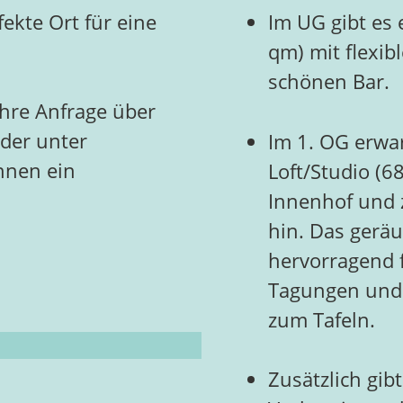
ekte Ort für eine
Im UG gibt es
qm) mit flexi
schönen Bar.
Ihre Anfrage über
der unter
Im 1. OG erwar
hnen ein
Loft/Studio (6
Innenhof und 
hin. Das geräu
hervorragend 
Tagungen und 
zum Tafeln.
Zusätzlich gib