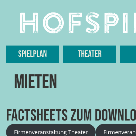
Skip
to
content
Spielplan
Theater
Mieten
Factsheets zum Downlo
Firmenveranstaltung Theater
Firmenverans