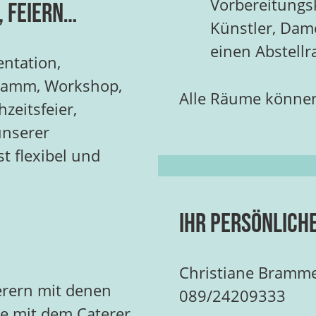
Vorbereitungs
, Feiern…
Künstler, Dam
einen Abstell
entation,
ramm, Workshop,
Alle Räume können
zeitsfeier,
unserer
t flexibel und
Ihr persönlich
Christiane Bramm
erern mit denen
089/24209333
ne mit dem Caterer