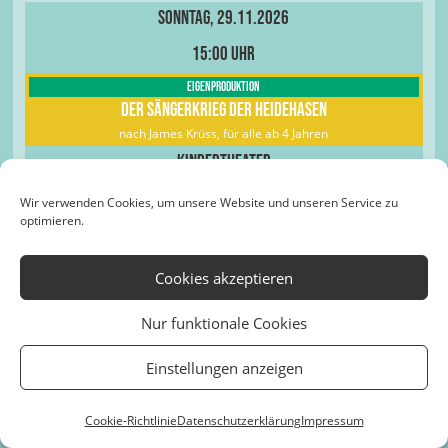
Sonntag, 29.11.2026
15:00 Uhr
Eigenproduktion
Der Sängerkrieg der Heidehasen
nach James Krüss, für alle ab 4 Jahren
Kindertheater
Karten buchen
Wir verwenden Cookies, um unsere Website und unseren Service zu
optimieren.
Loft
Cookies akzeptieren
Sonntag, 29.11.2026
Nur funktionale Cookies
18:00 Uhr
Einstellungen anzeigen
Eigenproduktion
Beatles go Christmas
Cookie-Richtlinie
Datenschutzerklärung
Impressum
Die ultimative Weihnachtsshow