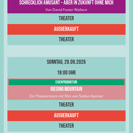
Schrecklich amüsant – aber in Zukunft ohne mich
Von David Foster Wallace
Theater
Ausverkauft
Theater
Sonntag, 20.09.2026
18:00 Uhr
Eigenproduktion
Giesing Mountain
Ein Theaterstück mit Film von Stefan Kastner
Theater
Ausverkauft
Theater