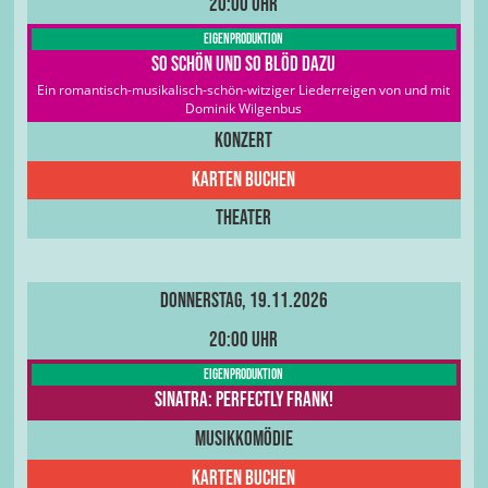
20:00 Uhr
Eigenproduktion
So schön und so blöd dazu
Ein romantisch-musikalisch-schön-witziger Liederreigen von und mit
Dominik Wilgenbus
Konzert
Karten buchen
Theater
Donnerstag, 19.11.2026
20:00 Uhr
Eigenproduktion
Sinatra: Perfectly Frank!
Musikkomödie
Karten buchen