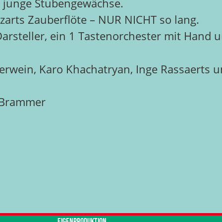
r junge Stubengewächse.
zarts Zauberflöte – NUR NICHT so lang.
rsteller, ein 1 Tastenorchester mit Hand u
rwein, Karo Khachatryan, Inge Rassaerts un
e Brammer
Eigenproduktion