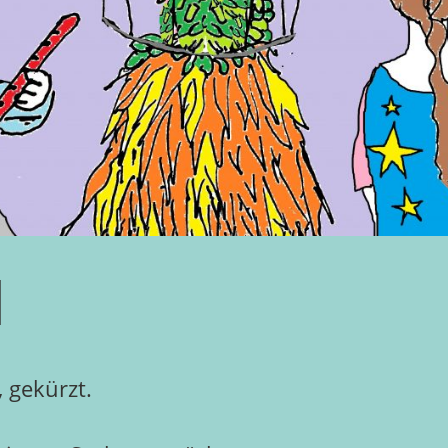
n
 gekürzt.