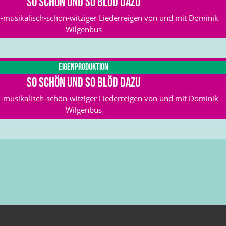
So schön und so blöd dazu
-musikalisch-schön-witziger Liederreigen von und mit Dominik
Wilgenbus
Eigenproduktion
So schön und so blöd dazu
-musikalisch-schön-witziger Liederreigen von und mit Dominik
Wilgenbus