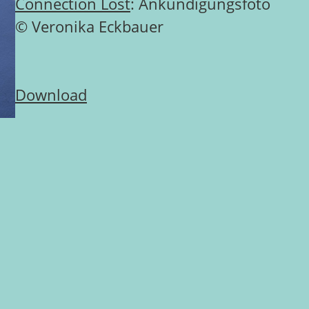
Connection Lost
: Ankündigungsfoto
© Veronika Eckbauer
Download