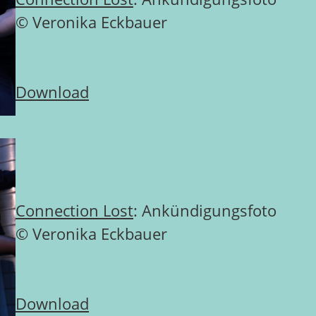
© Veronika Eckbauer
Download
Connection Lost
: Ankündigungsfoto
© Veronika Eckbauer
Download