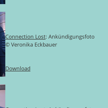
Connection Lost
: Ankündigungsfoto
© Veronika Eckbauer
Download