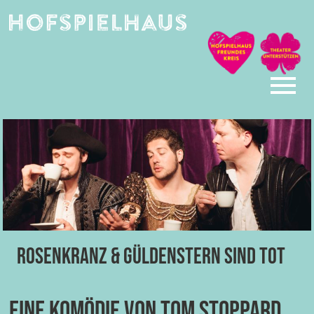
Skip
to
content
Rosenkranz & Güldenstern sind tot
Eine Komödie von Tom Stoppard