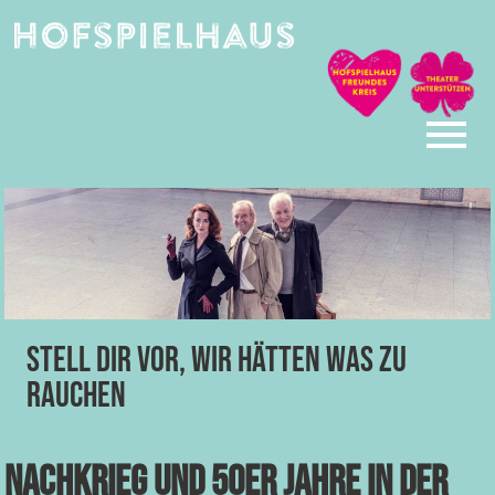
Skip
to
content
Stell dir vor, wir hätten was zu
Rauchen
Nachkrieg und 50er Jahre in der