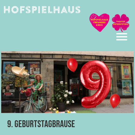
Skip
to
content
9. Geburtstagbrause