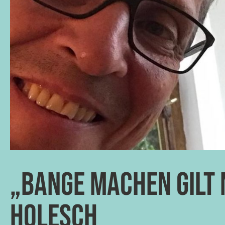
„Bange machen gilt n
Holesch