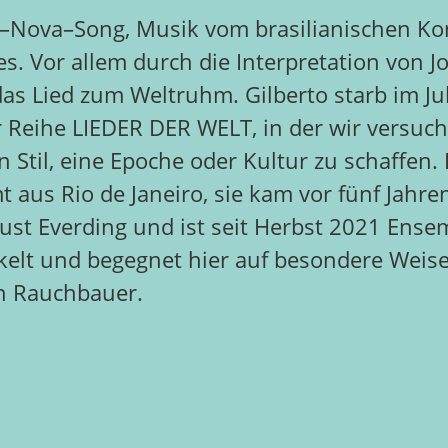
–
Nova
–
Song, Musik vom
brasilianischen K
es.
Vor allem durch die Interpretation von 
 das Lied zum Weltruhm.
Gilberto starb im Ju
er Reihe LIEDER DER WE
LT, in der wir
versuch
n Stil, eine Epoche oder Kultur zu schaffen
 aus Rio de Janeiro, sie kam vor
fünf
Jahre
ust Everd
ing und
ist seit
Herbst 2021
Ensem
kelt und
begegnet hier auf besondere Wei
ch Rauchbauer.