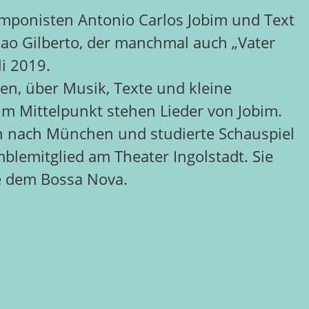
omponisten Antonio Carlos Jobim und Text
Joao Gilberto, der manchmal auch
„Vater
li 2019.
en, über Musik, Texte und kleine
. Im Mittelpunkt stehen Lieder
von Jobim.
n nach München und studiert
e
Schauspiel
blemitglied
am Theater Ingolstadt.
Sie
se dem Bossa
Nova.