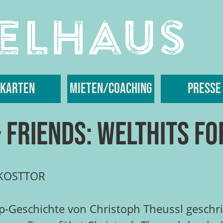
Karten
Mieten/Coaching
Presse
 Friends: Welthits fo
 KOSTTOR
Pop-Geschichte von Christoph Theussl ges