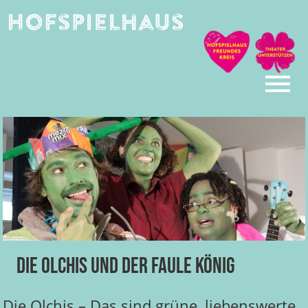
Skip
to
content
Die Olchis und der faule König
Die Olchis – Das sind grüne, liebenswerte