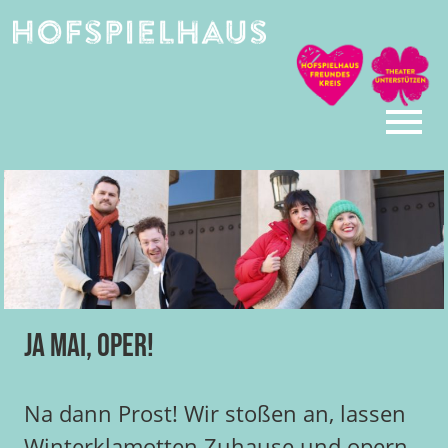
Skip
to
content
Ja Mai, Oper!
Na dann Prost! Wir stoßen an, lassen
Winterklamotten Zuhause und opern