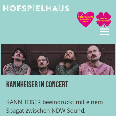
Skip
to
content
Kannheiser in Concert
KANNHEISER beeindruckt mit einem
Spagat zwischen NDW-Sound,