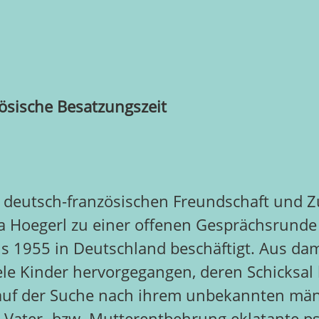
zösische Besatzungszeit
er deutsch-französischen Freundschaft und
a Hoegerl zu einer offenen Gesprächsrunde i
 1955 in Deutschland beschäftigt. Aus damal
ele Kinder hervorgegangen, deren Schicksal b
uf der Suche nach ihrem unbekannten männl
 Vater- bzw. Mutterentbehrung eklatante ps