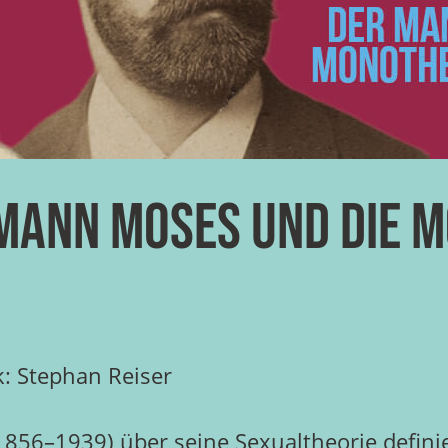
 Mann Moses und die 
k: Stephan Reiser
856–1939) über seine Sexualtheorie definiert