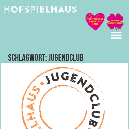
Skip
to
content
Schlagwort:
jugendclub