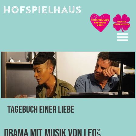
Skip
to
content
Tagebuch einer Liebe
Drama mit Musik von Leoš