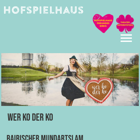
Skip
to
content
Wer ko der ko
Bairischer Mundartslam