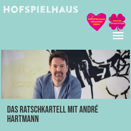
Skip
to
content
Das Ratschkartell mit André
Hartmann