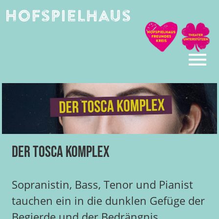
Skip
to
content
Der Tosca Komplex
Sopranistin, Bass, Tenor und Pianist
tauchen ein in die dunklen Gefüge der
Begierde und der Bedrängnis.