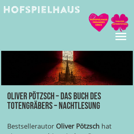
Skip
to
content
Oliver Pötzsch – Das Buch des
Totengräbers – Nachtlesung
Bestsellerautor
Oliver Pötzsch
hat