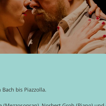
Bach bis Piazzolla.
rfa (Mezzosopran), Norbert Groh (Piano) un