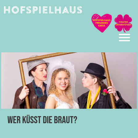
Skip
to
content
Wer küsst die braut?