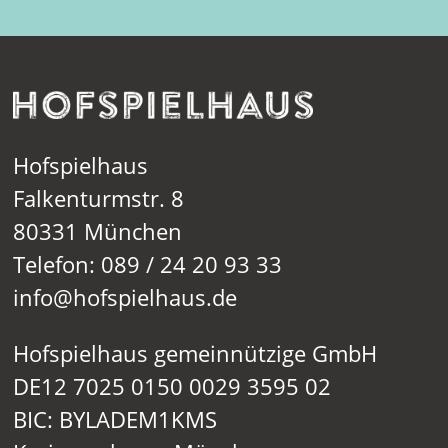
Hofspielhaus
Falkenturmstr. 8
80331 München
Telefon: 089 / 24 20 93 33
info@hofspielhaus.de
Hofspielhaus gemeinnützige GmbH
DE12 7025 0150 0029 3595 02
BIC: BYLADEM1KMS