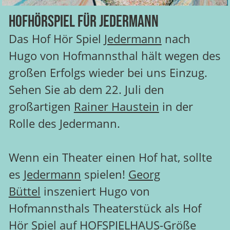
HofHörSpiel für Jedermann
Das Hof Hör Spiel
Jedermann
nach
Hugo von Hofmannsthal hält wegen des
großen Erfolgs wieder bei uns Einzug.
Sehen Sie ab dem 22. Juli den
großartigen
Rainer Haustein
in der
Rolle des Jedermann.
Wenn ein Theater einen Hof hat, sollte
es
Jedermann
spielen!
Georg
Büttel
inszeniert Hugo von
Hofmannsthals Theaterstück als Hof
Hör Spiel auf HOFSPIELHAUS-Größe