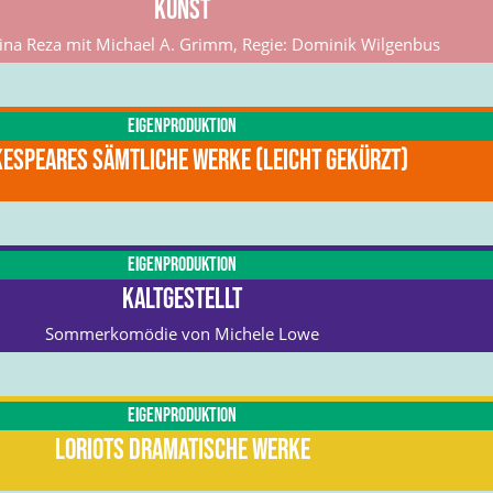
Kunst
na Reza mit Michael A. Grimm, Regie: Dominik Wilgenbus
Eigenproduktion
espeares sämtliche Werke (leicht gekürzt)
Eigenproduktion
Kaltgestellt
Sommerkomödie von Michele Lowe
Eigenproduktion
Loriots dramatische Werke