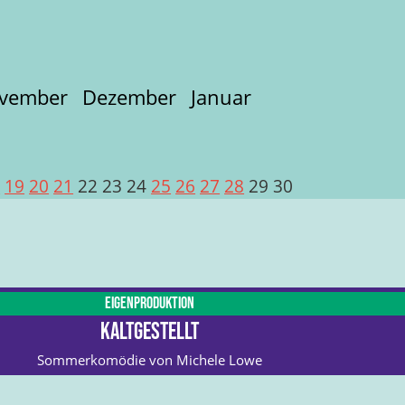
vember
Dezember
Januar
8
19
20
21
22
23
24
25
26
27
28
29
30
Eigenproduktion
Kaltgestellt
Sommerkomödie von Michele Lowe