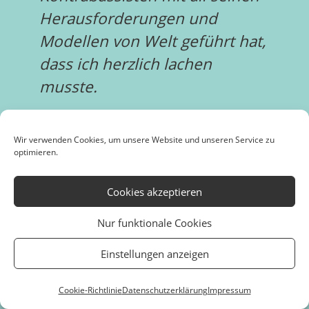
Herausforderungen und
Modellen von Welt geführt hat,
dass ich herzlich lachen
musste.
Es war so ein schöner Abend
Wir verwenden Cookies, um unsere Website und unseren Service zu
und sicher nicht der letzte
optimieren.
Besuch im Hofspielhaus
Cookies akzeptieren
München.
Nur funktionale Cookies
Danke an jeden Einzelnen, für
Einstellungen anzeigen
diese vielen magischen
Momente am Sonntag.
Cookie-Richtlinie
Datenschutzerklärung
Impressum