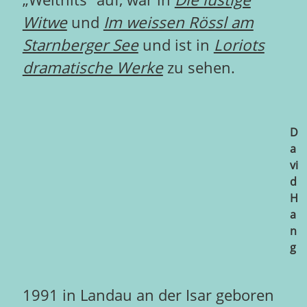
Witwe
und
Im weissen Rössl am
Starnberger See
und ist in
Loriots
dramatische Werke
zu sehen.
D
a
vi
d
H
a
n
g
1991 in Landau an der Isar geboren