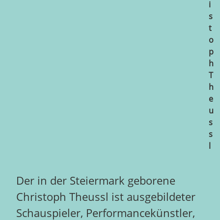
i
s
t
o
p
h
T
h
e
u
s
s
l
Der in der Steiermark geborene
Christoph Theussl ist ausgebildeter
Schauspieler, Performancekünstler,