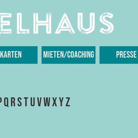
Karten
Mieten/Coaching
Presse
P
Q
R
S
T
U
V
W
X
Y
Z