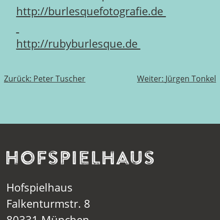
http://burlesquefotografie.de
http://rubyburlesque.de
Beitragsnavigation
Zurück:
Peter Tuscher
Weiter:
Jürgen Tonkel
Hofspielhaus
Falkenturmstr. 8
80331 München