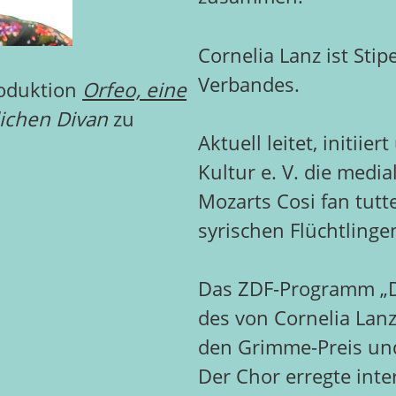
Cornelia Lanz ist Sti
Verbandes.
roduktion
Orfeo, eine
ichen Divan
zu
Aktuell leitet, initiie
Kultur e. V. die medi
Mozarts Cosi fan tutt
syrischen Flüchtlinge
Das ZDF-Programm „Di
des von Cornelia Lan
den Grimme-Preis un
Der Chor erregte int