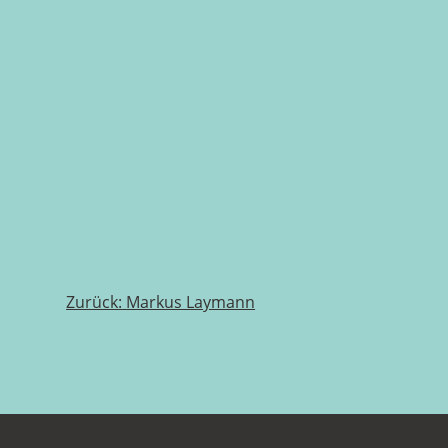
Beitragsnavigation
Zurück:
Markus Laymann