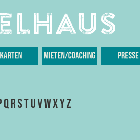
Karten
Mieten/Coaching
Presse
P
Q
R
S
T
U
V
W
X
Y
Z