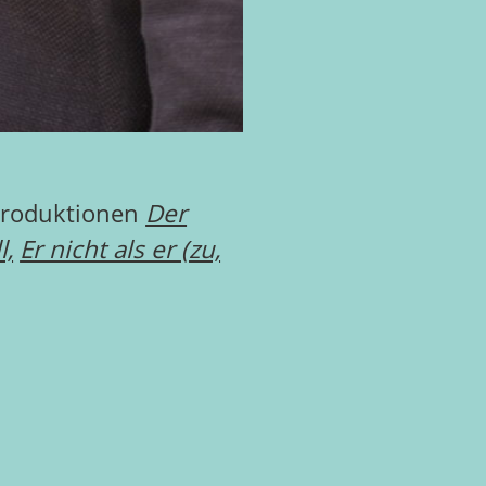
nproduktionen
Der
l,
Er nicht als er (zu,