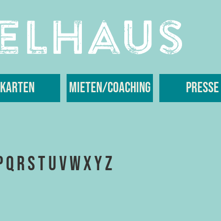
Karten
Mieten/Coaching
Presse
P
Q
R
S
T
U
V
W
X
Y
Z