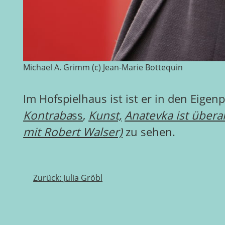
Michael A. Grimm (c) Jean-Marie Bottequin
Im Hofspielhaus ist ist er in den Eige
Kontraba
ss
,
Kunst,
Anatevka ist überal
mit Robert Walser)
zu sehen.
Beitragsnavigation
Zurück:
Julia Gröbl