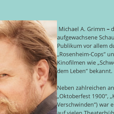
Michael A. Grimm
–
d
aufgewachsene Schaus
Publikum vor allem d
„Rosenheim-Cops“ un
Kinofilmen wie „Schwe
dem Leben“ bekannt.
Neben zahlreichen and
„Oktoberfest 1900“, 
Verschwinden“) war e
auf vielen Theaterbü