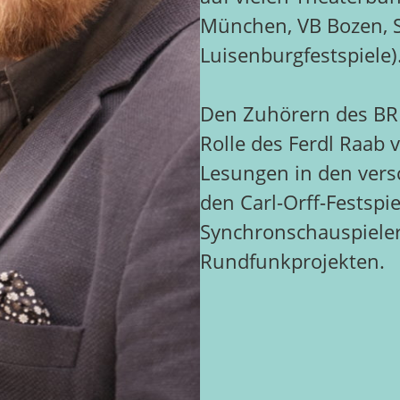
München, VB Bozen, 
Luisenburgfestspiele)
Den Zuhörern des BR R
Rolle des Ferdl Raab
Lesungen in den versc
den Carl-Orff-Festspie
Synchronschauspieler
Rundfunkprojekten.