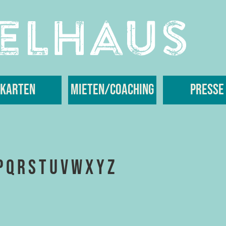
Karten
Mieten/Coaching
Presse
P
Q
R
S
T
U
V
W
X
Y
Z