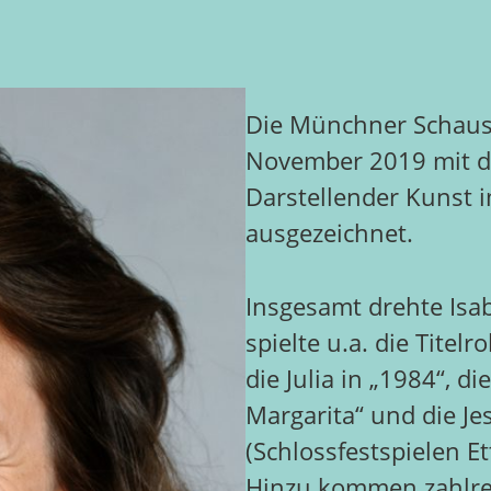
Die Münchner Schausp
November 2019 mit de
Darstellender Kunst 
ausgezeichnet.
Insgesamt drehte Isab
spielte u.a. die Titel
die Julia in „1984“, d
Margarita“ und die J
(Schlossfestspielen Et
Hinzu kommen zahlrei