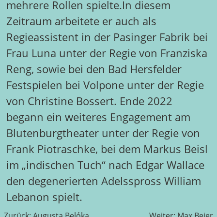
mehrere Rollen spielte.In diesem
Zeitraum arbeitete er auch als
Regieassistent in der Pasinger Fabrik bei
Frau Luna unter der Regie von Franziska
Reng, sowie bei den Bad Hersfelder
Festspielen bei Volpone unter der Regie
von Christine Bossert. Ende 2022
begann ein weiteres Engagement am
Blutenburgtheater unter der Regie von
Frank Piotraschke, bei dem Markus Beisl
im „indischen Tuch“ nach Edgar Wallace
den degenerierten Adelsspross William
Lebanon spielt.
Beitragsnavigation
Zurück:
Augusta Belóka
Weiter:
Max Beier